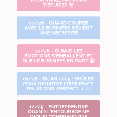
T'ÉPUISER 🌸
03/26 - QUAND COUPER
AVEC LE BUSINESS DEVIENT
UNE NÉCESSITÉ
02/26 - QUAND LES
ÉMOTIONS S'EMBALLENT ET
QUE LE BUSINESS EN PÂTIT 😬
01/26 - BILAN 2025 : BRÛLER
POUR RENAÎTRE (RÉSILIENCE,
RELATIONS, RESPECT...) 🐦‍🔥
12/25 - ENTREPRENDRE
QUAND L'ENTOURAGE NE
(NOUS) COMPREND PAS