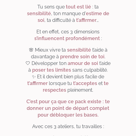
Tu sens que
tout est lié
: ta
sensibilité
, ton manque d'
estime de
soi
, ta difficulté à
t’affirmer
…
Et en effet, ces 3 dimensions
s’influencent profondément
:
🌸 Mieux vivre ta
sensibilité
t’aide à
davantage à
prendre soin de toi
.
🤍 Développer ton
amour de soi
t’aide
à
poser tes limites
sans culpabilité.
✨ Et il devient bien plus facile de
t’affirmer
lorsque tu
t’acceptes
et
te
respectes
pleinement.
C’est pour ça que ce pack existe : te
donner un point de départ complet
pour débloquer les bases.
Avec ces 3 ateliers, tu travailles :