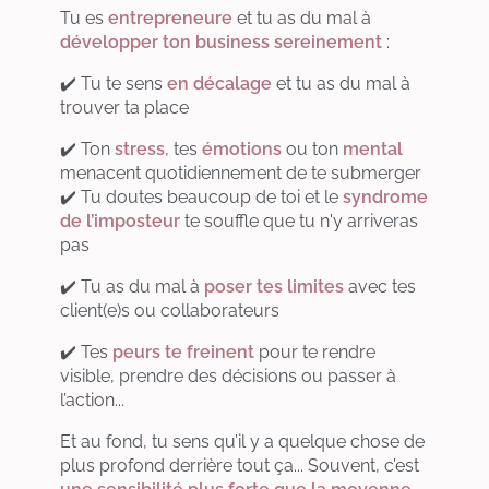
Tu es
entrepreneure
et tu as du mal à
développer ton business sereinement
:
✔️ Tu te sens
en décalage
et tu as du mal à
trouver ta place
✔️ Ton
stress
, tes
émotions
ou ton
mental
menacent quotidiennement de te submerger
✔️ Tu doutes beaucoup de toi et le
syndrome
de l’imposteur
te souffle que tu n'y arriveras
pas
✔️ Tu as du mal à
poser tes limites
avec tes
client(e)s ou collaborateurs
✔️ Tes
peurs te freinent
pour te rendre
visible, prendre des décisions ou passer à
l’action...
Et au fond, tu sens qu’il y a quelque chose de
plus profond derrière tout ça... Souvent, c’est