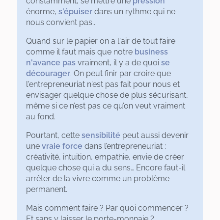
constamment, se mettre une
pression
énorme,
s'épuiser
dans un rythme qui ne
nous convient pas...
Quand sur le papier on a l'air de tout faire
comme il faut mais que notre
business
n'avance pas
vraiment, il y a de quoi
se
décourager
. On peut finir par croire que
l'entrepreneuriat n'est pas fait pour nous et
envisager quelque chose de plus sécurisant,
même si ce n’est pas ce qu’on veut vraiment
au fond.
Pourtant, cette
sensibilité
peut aussi devenir
une
vraie force
dans l’entrepreneuriat :
créativité, intuition, empathie, envie de créer
quelque chose qui a du sens… Encore faut-il
arrêter de la vivre comme un problème
permanent.
Mais comment faire ? Par quoi commencer ?
Et sans y laisser le porte-monnaie ?