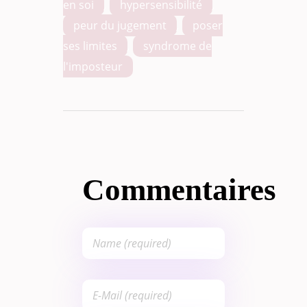
en soi
,
hypersensibilité
,
peur du jugement
,
poser
ses limites
,
syndrome de
l'imposteur
Commentaires