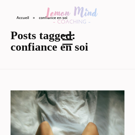
Accueil
»
confiance en soi
Lemon Mind Coaching
Posts tagged:
confiance en soi