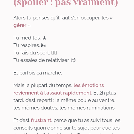
(spoiler : pas vraiment)
Alors tu penses qu’il faut s’en occuper, les «
gérer
».
Tu médites. 🧘
Tu respires. 🌬️
Tu fais du sport. 🚴‍♀️
Tu essaies de relativiser. 😌
Et parfois ça marche.
Mais la plupart du temps,
les émotions
reviennent à l’assaut rapidement
. Et 2h plus
tard, c’est reparti : la même boule au ventre,
les mêmes doutes, les mêmes ruminations.
Et c’est
frustrant
, parce que tu as suivi tous les
conseils qu’on donne sur le sujet pour que tes