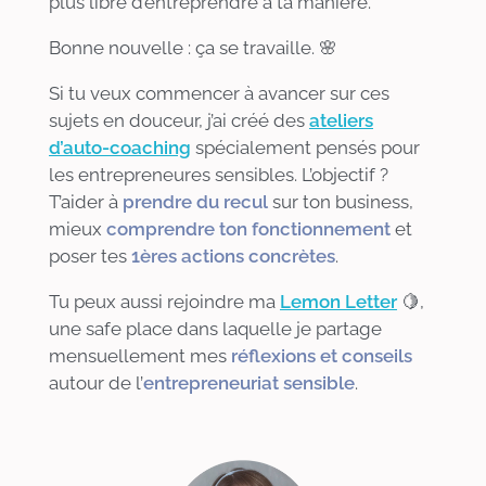
plus libre d’entreprendre à ta manière.
Bonne nouvelle : ça se travaille. 🌸
Si tu veux commencer à avancer sur ces
sujets en douceur, j’ai créé des
ateliers
d’auto-coaching
spécialement pensés pour
les entrepreneures sensibles. L’objectif ?
T’aider à
prendre du recul
sur ton business,
mieux
comprendre ton fonctionnement
et
poser tes
1ères actions concrètes
.
Tu peux aussi rejoindre ma
Lemon Letter
🍋,
une safe place dans laquelle je partage
mensuellement mes
réflexions et conseils
autour de l’
entrepreneuriat sensible
.