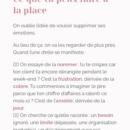
la place
On oublie l’idée de vouloir supprimer ses
émotions.
Au lieu de ça, on va les regarder de plus près.
Quand l’une d’elle se manifeste :
👉🏻 On essaye de la
nommer
: tu te crispes car
ton client t’a encore dérangée pendant le
week-end ? C’est la
frustration
, dérivée de la
colère
. Tu commences à imaginer le pire
parce que ton chiffre d’affaires a ralenti ce
mois-ci ? C’est de l’
anxiété
, dérivée de la
peur
.
👉🏻 On cherche ce qu’elle raconte : un
besoin
ignoré, une
limite
dépassée, une organisation
inadaptée, un désalignement avec ses