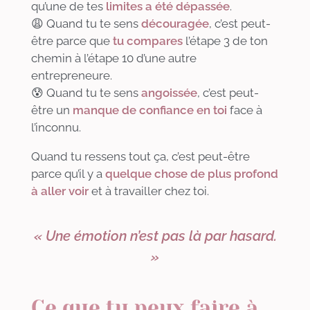
qu’une de tes
limites a été dépassée
.
😩 Quand tu te sens
découragée
, c’est peut-
être parce que
tu compares
l’étape 3 de ton
chemin à l’étape 10 d’une autre
entrepreneure.
😰 Quand tu te sens
angoissée
, c’est peut-
être un
manque de confiance en toi
face à
l’inconnu.
Quand tu ressens tout ça, c’est peut-être
parce qu’il y a
quelque chose de plus profond
à aller voir
et à travailler chez toi.
«
Une émotion n’est pas là par hasard.
»
Ce que tu peux faire à